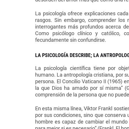
La psicología ofrece explicaciones cad
rasgos. Sin embargo, comprender los 
interrogantes más profundos acerca del 
Como psicólogo clínico y católico, 
fecundamente sin confundirse.
LA PSICOLOGÍA DESCRIBE; LA ANTROPOLO
La psicología científica tiene por obj
humano. La antropología cristiana, por su 
persona.
El Concilio Vaticano II (1965) e
la que Dios ha amado por sí misma” (G
comprensión de la persona que no puede 
En esta misma línea, Viktor Frankl sost
por sus condiciones, sino que conserva un
hombre es capaz de cambiar el mundo p
para mejor si es necesario” (Frankl, El h