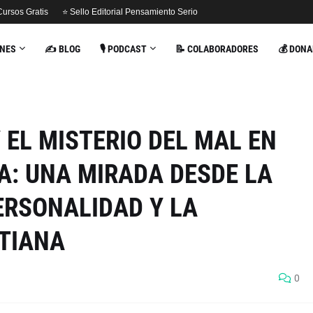
Cursos Gratis
⭐ Sello Editorial Pensamiento Serio
ONES
✍️ BLOG
🎙️ PODCAST
📝 COLABORADORES
💰 DONA
 EL MISTERIO DEL MAL EN
: UNA MIRADA DESDE LA
ERSONALIDAD Y LA
TIANA
0