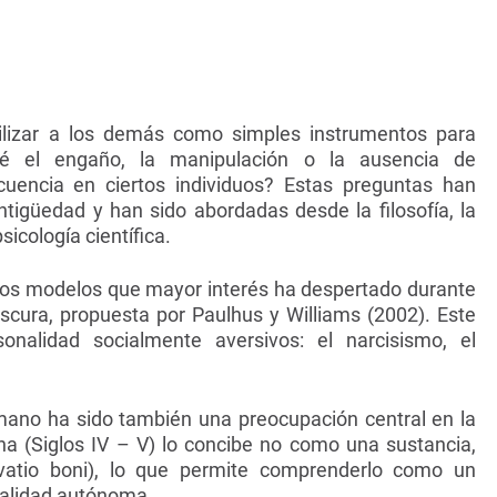
ilizar a los demás como simples instrumentos para
ué el engaño, la manipulación o la ausencia de
uencia en ciertos individuos? Estas preguntas han
igüedad y han sido abordadas desde la filosofía, la
icología científica.
e los modelos que mayor interés ha despertado durante
Oscura, propuesta por Paulhus y Williams (2002). Este
onalidad socialmente aversivos: el narcisismo, el
.
mano ha sido también una preocupación central en la
ona (Siglos IV – V) lo concibe no como una sustancia,
ivatio boni), lo que permite comprenderlo como un
alidad autónoma.