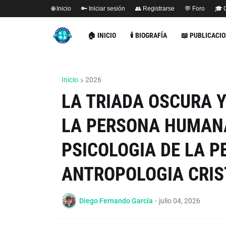
🌐 Inicio
🔑 Iniciar sesión
👥 Registrarse
💬 Foro
🎓 
🏠 INICIO
🕯️ BIOGRAFÍA
📖 PUBLICACI
Inicio
2026
LA TRIADA OSCURA Y
LA PERSONA HUMANA
PSICOLOGIA DE LA P
ANTROPOLOGIA CRIS
Diego Fernando García
-
julio 04, 2026