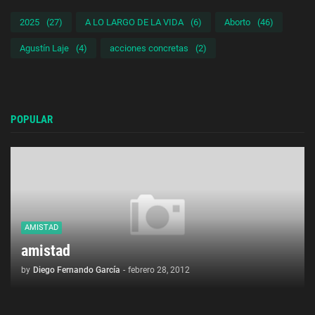
2025
(27)
A LO LARGO DE LA VIDA
(6)
Aborto
(46)
Agustín Laje
(4)
acciones concretas
(2)
POPULAR
AMISTAD
amistad
by
Diego Fernando García
-
febrero 28, 2012