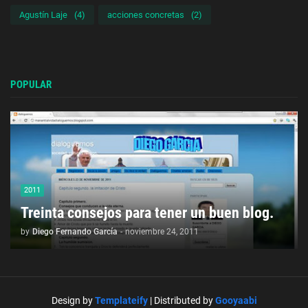
Agustín Laje
(4)
acciones concretas
(2)
POPULAR
2011
Treinta consejos para tener un buen blog.
by
Diego Fernando García
-
noviembre 24, 2011
Design by
Templateify
| Distributed by
Gooyaabi