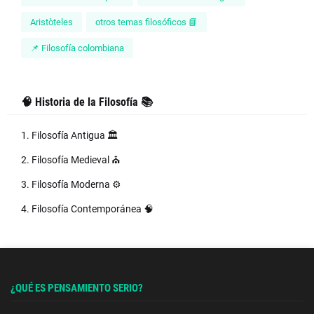
Aristòteles
otros temas filosóficos 📘
📌 Filosofía colombiana
🧠 Historia de la Filosofía 📚
1. Filosofía Antigua 🏛️
2. Filosofía Medieval ⛪
3. Filosofía Moderna ⚙️
4. Filosofía Contemporánea 🧠
¿QUÉ ES PENSAMIENTO SERIO?