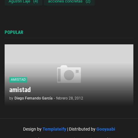
Agustín Laje
(4)
acciones concretas
(2)
POPULAR
AMISTAD
amistad
by
Diego Fernando García
-
febrero 28, 2012
Design by
Templateify
| Distributed by
Gooyaabi