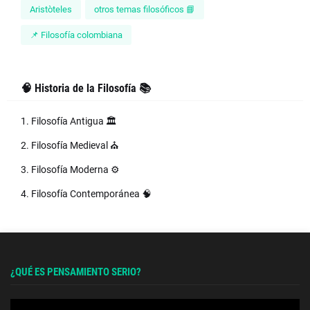
Aristòteles
otros temas filosóficos 📘
📌 Filosofía colombiana
🧠 Historia de la Filosofía 📚
1. Filosofía Antigua 🏛️
2. Filosofía Medieval ⛪
3. Filosofía Moderna ⚙️
4. Filosofía Contemporánea 🧠
¿QUÉ ES PENSAMIENTO SERIO?