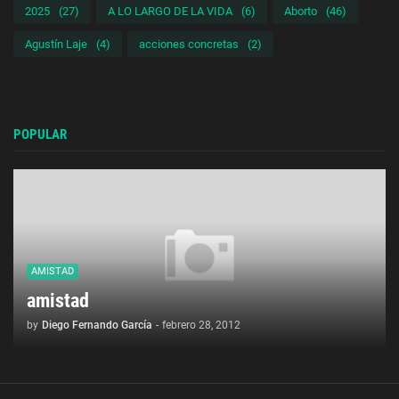
2025
(27)
A LO LARGO DE LA VIDA
(6)
Aborto
(46)
Agustín Laje
(4)
acciones concretas
(2)
POPULAR
AMISTAD
amistad
by
Diego Fernando García
-
febrero 28, 2012