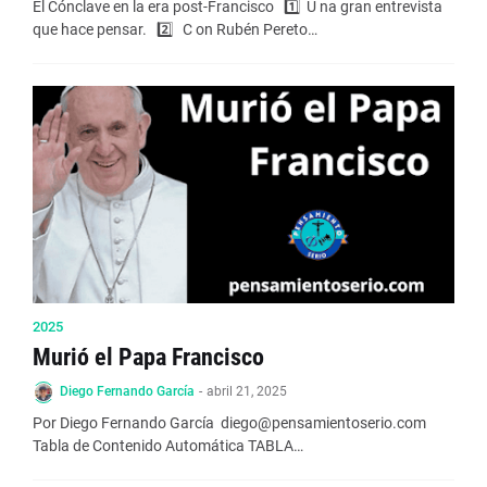
El Cónclave en la era post-Francisco 1️⃣ U na gran entrevista
que hace pensar. 2️⃣ C on Rubén Pereto…
2025
Murió el Papa Francisco
Diego Fernando García
-
abril 21, 2025
Por Diego Fernando García diego@pensamientoserio.com
Tabla de Contenido Automática TABLA…