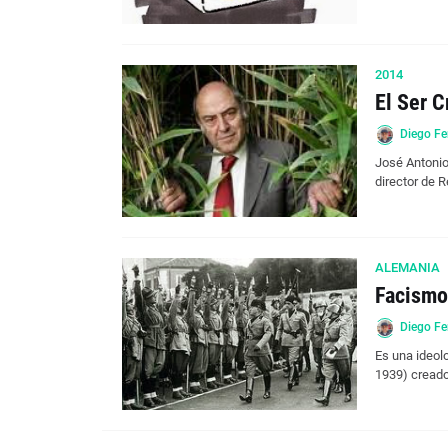
2014
El Ser 
Diego Fe
José Antonio
director de 
ALEMANIA
Facismo
Diego Fe
Es una ideolo
1939) cread