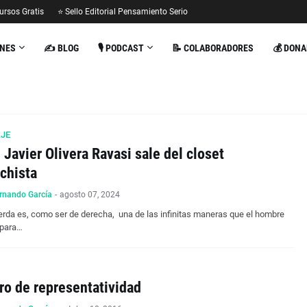
ursos Gratis
⭐ Sello Editorial Pensamiento Serio
ONES
✍️ BLOG
🎙️ PODCAST
📝 COLABORADORES
💰 DONA
AJE
 Javier Olivera Ravasi sale del closet
chista
rnando García
-
agosto 07, 2024
ierda es, como ser de derecha, una de las infinitas maneras que el hombre
 para…
ro de representatividad