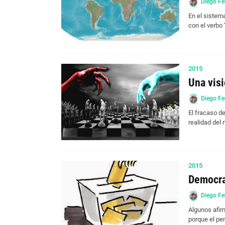
Diego Fe
En el sistem
con el verbo 
2015
Una visi
Diego Fe
El fracaso d
realidad del 
2015
Democra
Diego Fe
Algunos afir
porque el pe