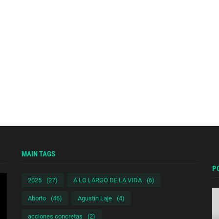
MAIN TAGS
P
2025
(27)
A LO LARGO DE LA VIDA
(6)
Aborto
(46)
Agustín Laje
(4)
acciones concretas
(2)