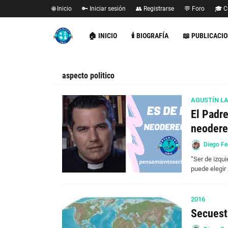
🌐 Inicio
🔑 Iniciar sesión
👥 Registrarse
💬 Foro
🎓 C
🏠 INICIO
🕯️ BIOGRAFÍA
📖 PUBLICACI
aspecto politico
AGUSTÍN L
El Padre
neodere
Diego Fe
“Ser de izqu
puede elegir
2016
Secuest