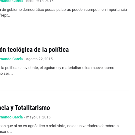
rnando García
-
octubre 18, 2016
a de gobierno democrático pocas palabras pueden competir en importancia
“repr…
ón teológica de la política
rnando García
-
agosto 22, 2015
e la política es evidente, el egoísmo y materialismo los mueve, como
no ser. …
cia y Totalitarismo
rnando García
-
mayo 01, 2015
man que si no es agnóstico o relativista, no es un verdadero demócrata,
nsar q…