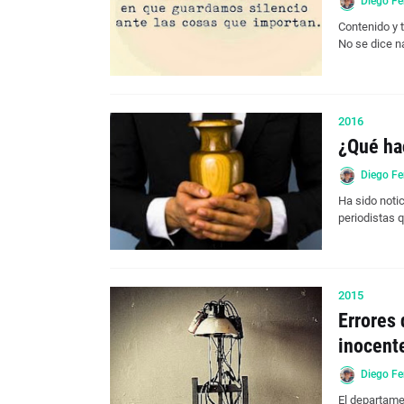
Diego Fe
Contenido y 
No se dice 
2016
¿Qué hac
Diego Fe
Ha sido notic
periodistas
2015
Errores 
inocent
Diego Fe
El departamen