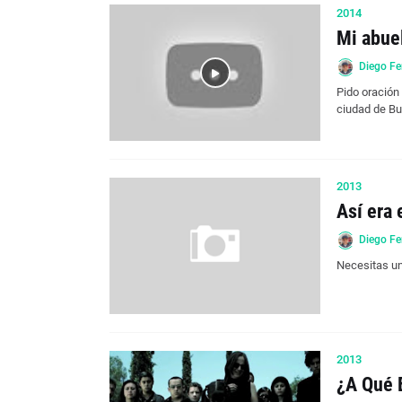
2014
Mi abuel
Diego Fe
Pido oración 
ciudad de B
2013
Así era 
Diego Fe
Necesitas un
2013
¿A Qué 