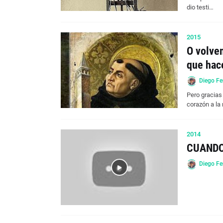
dio testi…
2015
O volve
que hac
Diego Fe
Pero gracias
corazón a la
2014
CUANDO
Diego Fe