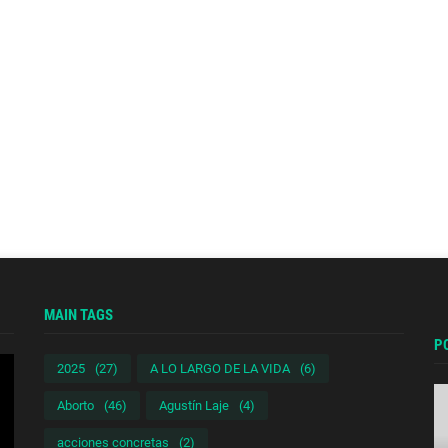
MAIN TAGS
P
2025
(27)
A LO LARGO DE LA VIDA
(6)
Aborto
(46)
Agustín Laje
(4)
acciones concretas
(2)