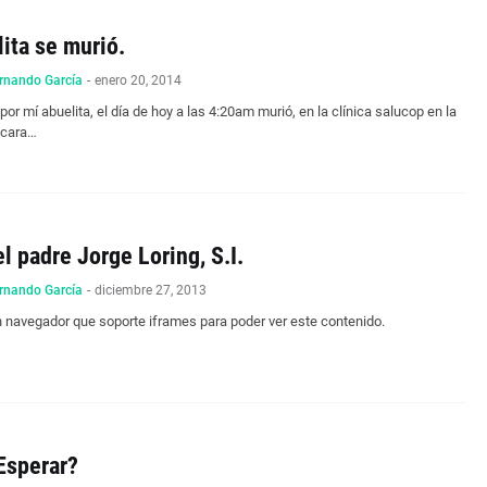
ita se murió.
rnando García
-
enero 20, 2014
por mí abuelita, el día de hoy a las 4:20am murió, en la clínica salucop en la
ucara…
el padre Jorge Loring, S.I.
rnando García
-
diciembre 27, 2013
 navegador que soporte iframes para poder ver este contenido.
Esperar?