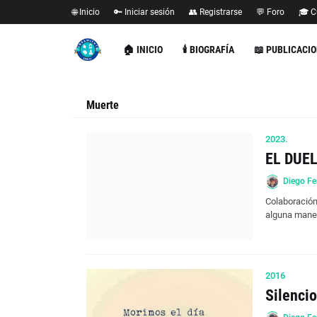
🌐 Inicio
🔑 Iniciar sesión
👥 Registrarse
💬 Foro
🎓 C
🏠 INICIO
🕯️ BIOGRAFÍA
📖 PUBLICACI
Muerte
2023.
EL DUE
Diego Fe
Colaboración
alguna man
2016
Silenci