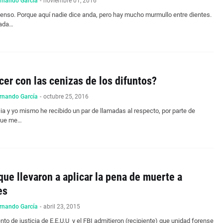
rnando García
-
noviembre 01, 2016
tenso. Porque aquí nadie dice anda, pero hay mucho murmullo entre dientes.
nada…
er con las cenizas de los difuntos?
rnando García
-
octubre 25, 2016
ia y yo mismo he recibido un par de llamadas al respecto, por parte de
 que me…
que llevaron a aplicar la pena de muerte a
es
rnando García
-
abril 23, 2015
to de justicia de E.E.U.U y el FBI admitieron (recipiente) que unidad forense