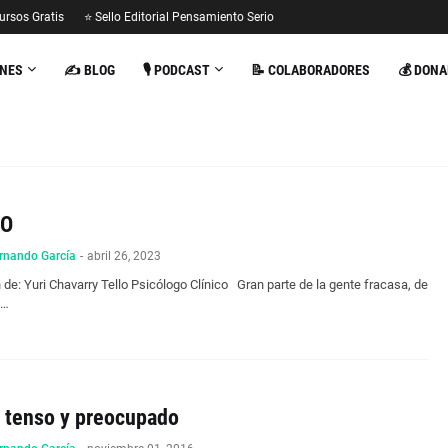
ursos Gratis
⭐ Sello Editorial Pensamiento Serio
ONES
✍️ BLOG
🎙️ PODCAST
📝 COLABORADORES
💰 DONA
LO
rnando García
-
abril 26, 2023
 de: Yuri Chavarry Tello Psicólogo Clínico Gran parte de la gente fracasa, de
e…
o tenso y preocupado