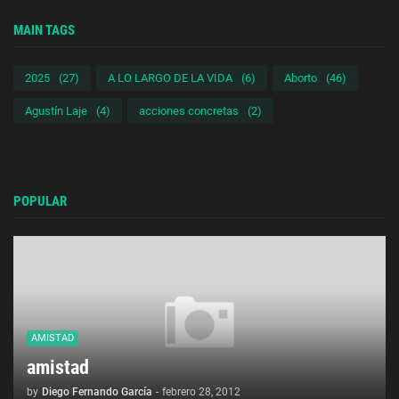
MAIN TAGS
2025
(27)
A LO LARGO DE LA VIDA
(6)
Aborto
(46)
Agustín Laje
(4)
acciones concretas
(2)
POPULAR
AMISTAD
amistad
by
Diego Fernando García
-
febrero 28, 2012