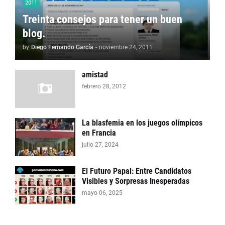
2011
Treinta consejos para tener un buen
blog.
by
Diego Fernando García
-
noviembre 24, 2011
amistad
febrero 28, 2012
La blasfemia en los juegos olímpicos
en Francia
julio 27, 2024
El Futuro Papal: Entre Candidatos
Visibles y Sorpresas Inesperadas
mayo 06, 2025