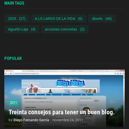
MAIN TAGS
2025
(27)
A LO LARGO DE LA VIDA
(6)
Aborto
(46)
Agustín Laje
(4)
acciones concretas
(2)
POPULAR
2011
Treinta consejos para tener un buen blog.
by
Diego Fernando García
-
noviembre 24, 2011