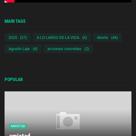
MAIN TAGS
2025
(27)
A LO LARGO DE LA VIDA
(6)
Aborto
(46)
Agustín Laje
(4)
acciones concretas
(2)
POPULAR
AMISTAD