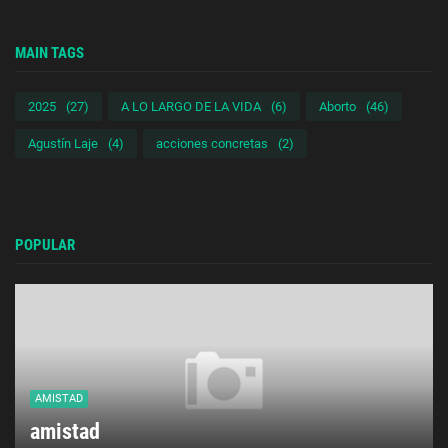
MAIN TAGS
2025
(27)
A LO LARGO DE LA VIDA
(6)
Aborto
(46)
Agustín Laje
(4)
acciones concretas
(2)
POPULAR
AMISTAD
amistad