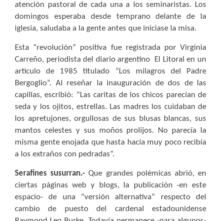
atención pastoral de cada una a los seminaristas. Los
domingos esperaba desde temprano delante de la
iglesia, saludaba a la gente antes que iniciase la misa.
Esta “revolución” positiva fue registrada por Virginia
Carreño, periodista del diario argentino
El Litoral en un
artículo de 1985 titulado “Los milagros del Padre
Bergoglio”. Al reseñar la inauguración de dos de las
capillas, escribió: “Las caritas de los chicos parecían de
seda y los ojitos, estrellas. Las madres los cuidaban de
los apretujones, orgullosas de sus blusas blancas, sus
mantos celestes y sus moños prolijos. No parecía la
misma gente enojada que hasta hacía muy poco recibía
a los extraños con pedradas”.
Serafines susurran.-
Que grandes polémicas abrió, en
ciertas páginas web y blogs, la publicación -en este
espacio- de una “versión alternativa” respecto del
cambio de puesto del cardenal estadounidense
Raymond Leo Burke. Todavía permanece -para algunos-