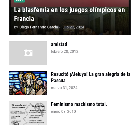
La blasfemia en los juegos olímpicos en
Francia
by
Diego Fernando García
-
julio 27, 2024
amistad
febrero 28, 2012
Resucitó ¡Aleluya! La gran alegría de la
Pascua
marzo 31, 2024
Feminismo machismo total.
enero 08, 2010