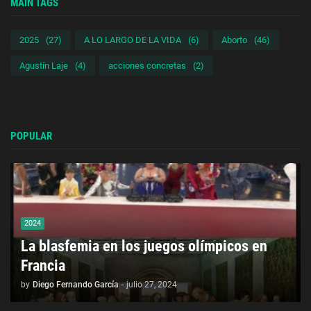
MAIN TAGS
2025
(27)
A LO LARGO DE LA VIDA
(6)
Aborto
(46)
Agustín Laje
(4)
acciones concretas
(2)
POPULAR
2024
La blasfemia en los juegos olímpicos en
Francia
by
Diego Fernando García
-
julio 27, 2024