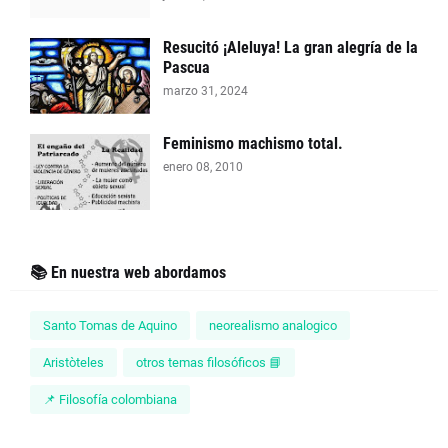
Resucitó ¡Aleluya! La gran alegría de la
Pascua
marzo 31, 2024
Feminismo machismo total.
enero 08, 2010
📚 En nuestra web abordamos
Santo Tomas de Aquino
neorealismo analogico
Aristòteles
otros temas filosóficos 📘
📌 Filosofía colombiana