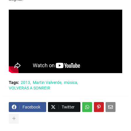
Tags:
2013
Martin Valverde
música
VOLVERAS A SONREIR
Facebook
Twitter