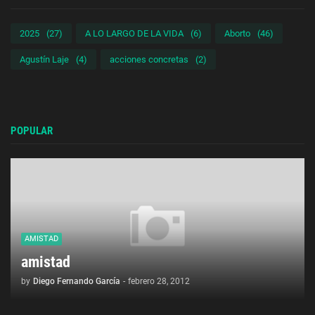
2025
(27)
A LO LARGO DE LA VIDA
(6)
Aborto
(46)
Agustín Laje
(4)
acciones concretas
(2)
POPULAR
AMISTAD
amistad
by
Diego Fernando García
-
febrero 28, 2012