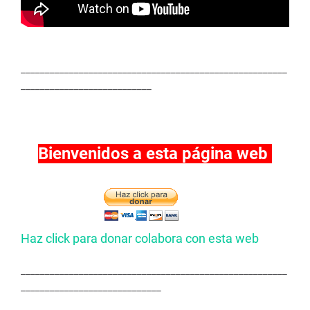
_______________________________________________________
___________________________
Bienvenidos a esta página web
Haz click para donar colabora con esta web
_______________________________________________________
_____________________________