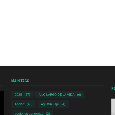
MAIN TAGS
P
2025
(27)
A LO LARGO DE LA VIDA
(6)
Aborto
(46)
Agustín Laje
(4)
acciones concretas
(2)