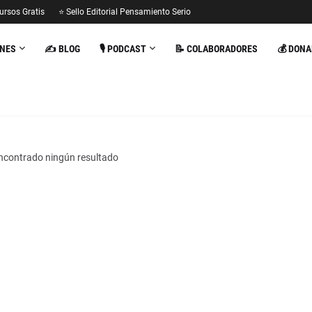
ursos Gratis
⭐ Sello Editorial Pensamiento Serio
ONES
✍️ BLOG
🎙️ PODCAST
📝 COLABORADORES
💰 DONA
ncontrado ningún resultado