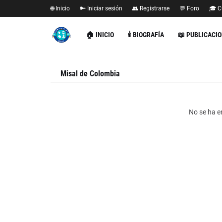
🌐 Inicio
🔑 Iniciar sesión
👥 Registrarse
💬 Foro
🎓 C
🏠 INICIO
🕯️ BIOGRAFÍA
📖 PUBLICACI
Misal de Colombia
No se ha e